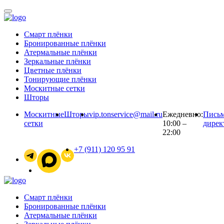
Смарт плёнки
Бронированные плёнки
Атермальные плёнки
Зеркальные плёнки
Цветные плёнки
Тонирующие плёнки
Москитные сетки
Шторы
Москитные
Шторы
vip.tonservice@mail.ru
Ежедневно:
Пись
сетки
10:00 –
дирек
22:00
+7 (911) 120 95 91
Смарт
плёнки
Бронированные
плёнки
Атермальные
плёнки